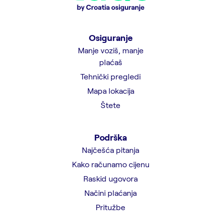
Osiguranje
Manje voziš, manje
plaćaš
Tehnički pregledi
Mapa lokacija
Štete
Podrška
Najčešća pitanja
Kako računamo cijenu
Raskid ugovora
Načini plaćanja
Pritužbe