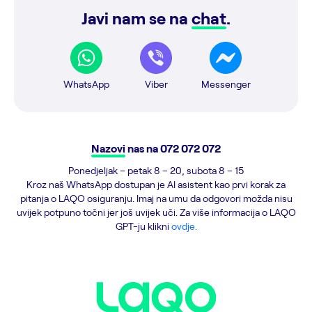
Javi nam se na
chat
.
WhatsApp
Viber
Messenger
Nazovi
nas na
072 072 072
Ponedjeljak – petak 8 – 20, subota 8 – 15
Kroz naš WhatsApp dostupan je AI asistent kao prvi korak za
pitanja o LAQO osiguranju. Imaj na umu da odgovori možda nisu
uvijek potpuno točni jer još uvijek uči. Za više informacija o LAQO
GPT-ju klikni
ovdje.