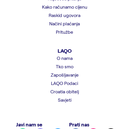
Kako računamo cijenu
Raskid ugovora
Načini plaćanja
Pritužbe
LAQO
O nama
Tko smo
Zapošljavanje
LAQO Podaci
Croatia obitelj
Savjeti
Javi nam se
Prati nas