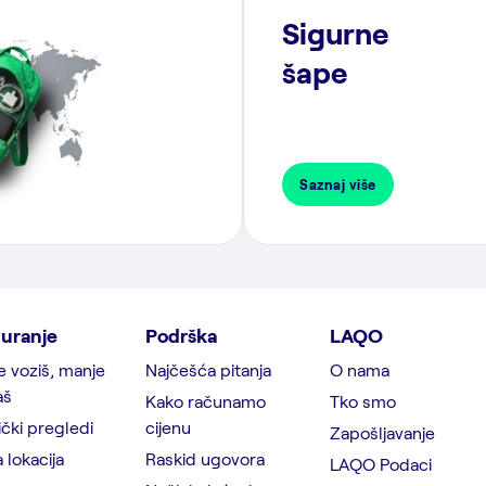
Sigurne
šape
Saznaj više
uranje
Podrška
LAQO
e voziš, manje
Najčešća pitanja
O nama
aš
Kako računamo
Tko smo
čki pregledi
cijenu
Zapošljavanje
 lokacija
Raskid ugovora
LAQO Podaci