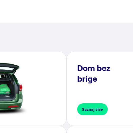
Dom bez
brige
Saznaj više