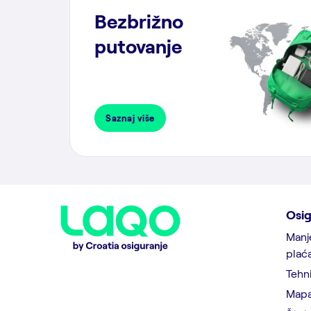
Bezbrižno
putovanje
Saznaj više
Osig
Manj
plać
Tehni
Mapa