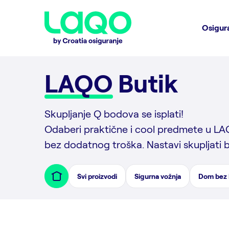
Osigur
LAQO
Butik
Skupljanje Q bodova se isplati!
Odaberi praktične i cool predmete u LA
bez dodatnog troška. Nastavi skupljati 
Svi proizvodi
Sigurna vožnja
Dom bez 