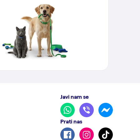
Javi nam se
Prati nas