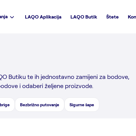
anja
LAQO Aplikacija
LAQO Butik
Štete
Kon
QO Butiku te ih jednostavno zamijeni za bodove,
bodove i odaberi željene proizvode.
brige
Bezbrižno putovanje
Sigurne šape