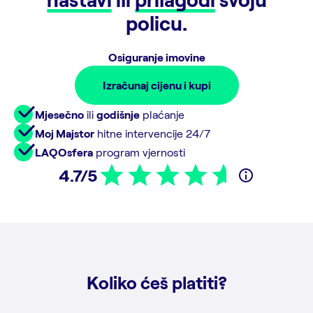
policu.
Osiguranje imovine
Izračunaj cijenu i kupi
Mjesečno
ili
godišnje
plaćanje
Moj Majstor
hitne intervencije 24/7
LAQOsfera
program vjernosti
4.7/5
Koliko ćeš platiti?