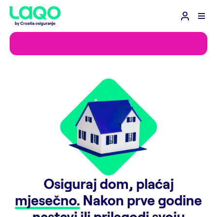
Osiguraj dom, plaćaj
mjesečno.
Nakon prve godine
nastavi
ili
prilagodi
svoju