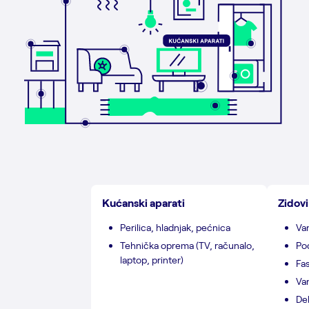
Kućanski aparati
Zidovi
Perilica, hladnjak, pećnica
Van
Tehnička oprema (TV, računalo,
Po
laptop, printer)
Fa
Van
Dek