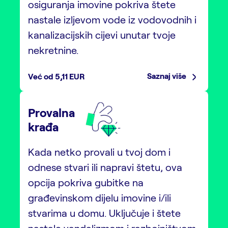
osiguranja imovine pokriva štete
nastale izljevom vode iz vodovodnih i
kanalizacijskih cijevi unutar tvoje
nekretnine.
Saznaj više
Već od 5,11 EUR
Provalna
krađa
Kada netko provali u tvoj dom i
odnese stvari ili napravi štetu, ova
opcija pokriva gubitke na
građevinskom dijelu imovine i/ili
stvarima u domu. Uključuje i štete
nastale vandalizmom i razbojništvom