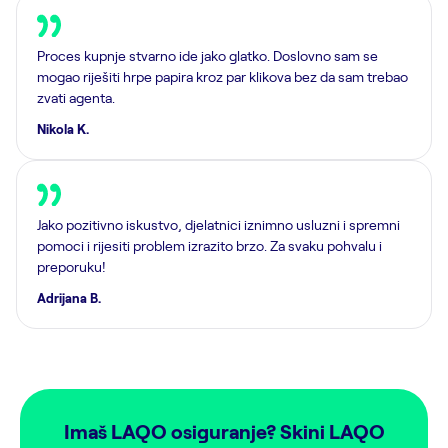
Proces kupnje stvarno ide jako glatko. Doslovno sam se
mogao riješiti hrpe papira kroz par klikova bez da sam trebao
zvati agenta.
Nikola K.
Jako pozitivno iskustvo, djelatnici iznimno usluzni i spremni
pomoci i rijesiti problem izrazito brzo. Za svaku pohvalu i
preporuku!
Adrijana B.
Imaš LAQO osiguranje? Skini LAQO