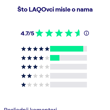
Što LAQOvci misle o nama
4.7/5
Posljednji komentari