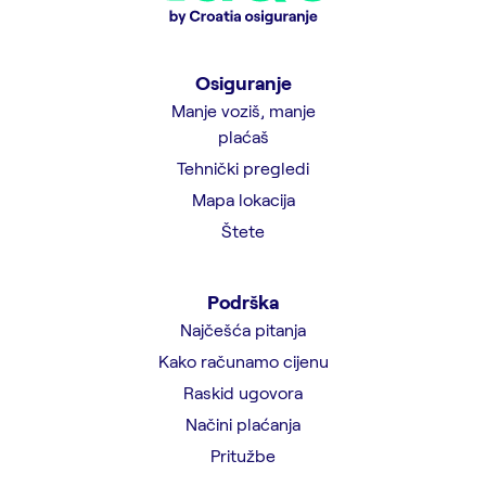
Osiguranje
Manje voziš, manje
plaćaš
Tehnički pregledi
Mapa lokacija
Štete
Podrška
Najčešća pitanja
Kako računamo cijenu
Raskid ugovora
Načini plaćanja
Pritužbe