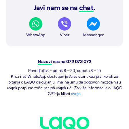
Javi nam se na
chat
.
WhatsApp
Viber
Messenger
Nazovi
nas na
072 072 072
Ponedjeljak – petak 8 – 20, subota 8 – 15
Kroz naš WhatsApp dostupan je AI asistent kao prvi korak za
pitanja o LAQO osiguranju. Imaj na umu da odgovori možda nisu
uvijek potpuno točni jer još uvijek uči. Za više informacija o LAQO
GPT-ju klikni
ovdje.