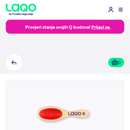
Provjeri stanje svojih Q bodova!
Prijavi se.
0