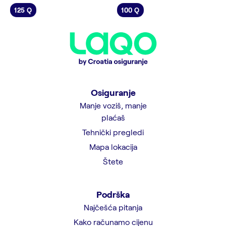
125 Q
100 Q
Osiguranje
Manje voziš, manje
plaćaš
Tehnički pregledi
Mapa lokacija
Štete
Podrška
Najčešća pitanja
Kako računamo cijenu