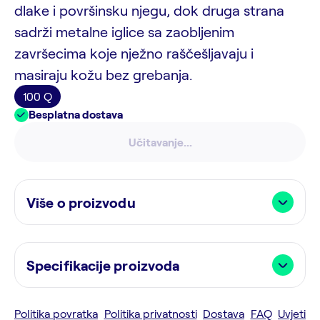
dlake i površinsku njegu, dok druga strana
sadrži metalne iglice sa zaobljenim
završecima koje nježno raščešljavaju i
masiraju kožu bez grebanja.
100 Q
Besplatna dostava
Učitavanje...
Više o proizvodu
Specifikacije proizvoda
Politika povratka
Politika privatnosti
Dostava
FAQ
Uvjeti