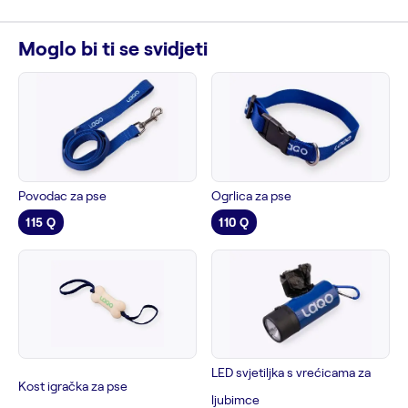
Moglo bi ti se svidjeti
Povodac za pse
Ogrlica za pse
115 Q
110 Q
LED svjetiljka s vrećicama za
Kost igračka za pse
ljubimce