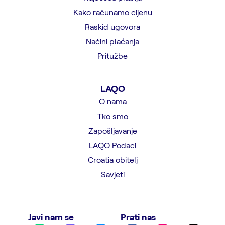
Kako računamo cijenu
Raskid ugovora
Načini plaćanja
Pritužbe
LAQO
O nama
Tko smo
Zapošljavanje
LAQO Podaci
Croatia obitelj
Savjeti
Javi nam se
Prati nas