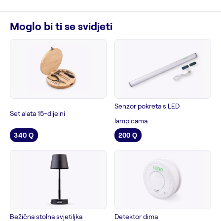
Moglo bi ti se svidjeti
Senzor pokreta s LED
Set alata 15-dijelni
lampicama
340 Q
200 Q
Bežična stolna svjetiljka
Detektor dima