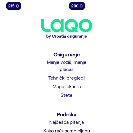
215 Q
200 Q
Osiguranje
Manje voziš, manje
plaćaš
Tehnički pregledi
Mapa lokacija
Štete
Podrška
Najčešća pitanja
Kako računamo cijenu