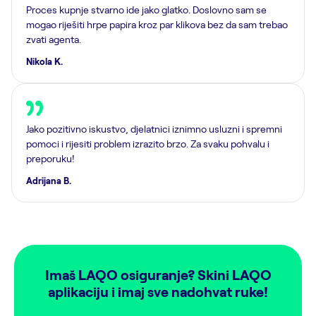
Proces kupnje stvarno ide jako glatko. Doslovno sam se
mogao riješiti hrpe papira kroz par klikova bez da sam trebao
zvati agenta.
Nikola K.
Jako pozitivno iskustvo, djelatnici iznimno usluzni i spremni
pomoci i rijesiti problem izrazito brzo. Za svaku pohvalu i
preporuku!
Adrijana B.
Imaš LAQO osiguranje? Skini LAQO
aplikaciju i imaj sve nadohvat ruke!