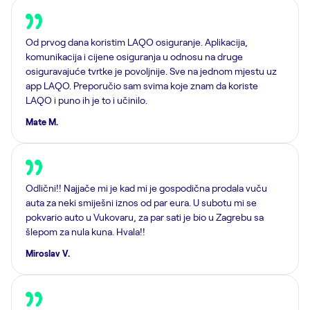
Od prvog dana koristim LAQO osiguranje. Aplikacija,
komunikacija i cijene osiguranja u odnosu na druge
osiguravajuće tvrtke je povoljnije. Sve na jednom mjestu uz
app LAQO. Preporučio sam svima koje znam da koriste
LAQO i puno ih je to i učinilo.
Mate M.
Odlični!! Najjače mi je kad mi je gospodična prodala vuču
auta za neki smiješni iznos od par eura. U subotu mi se
pokvario auto u Vukovaru, za par sati je bio u Zagrebu sa
šlepom za nula kuna. Hvala!!
Miroslav V.