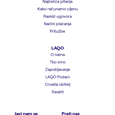
Najčešća pitanja
Kako računamo cijenu
Raskid ugovora
Načini plaćanja
Pritužbe
LAQO
O nama
Tko smo
Zapošljavanje
LAQO Podaci
Croatia obitelj
Savjeti
Javi nam se
Prati nas