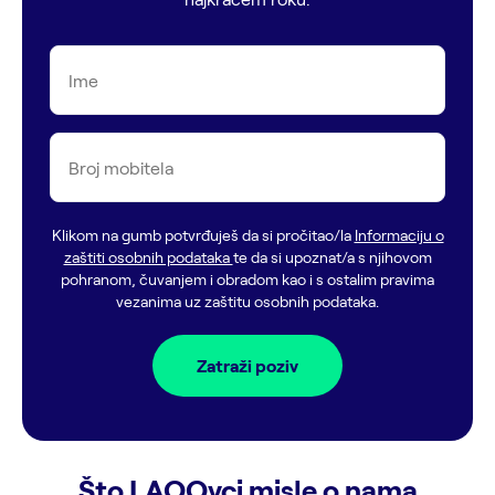
Ime
Broj mobitela
Klikom na gumb potvrđuješ da si pročitao/la
Informaciju o
zaštiti osobnih podataka
te da si upoznat/a s njihovom
pohranom, čuvanjem i obradom kao i s ostalim pravima
vezanima uz zaštitu osobnih podataka.
Zatraži poziv
Što LAQOvci misle o nama