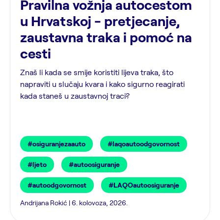
Pravilna vožnja autocestom
u Hrvatskoj - pretjecanje,
zaustavna traka i pomoć na
cesti
Znaš li kada se smije koristiti lijeva traka, što
napraviti u slučaju kvara i kako sigurno reagirati
kada staneš u zaustavnoj traci?
#osiguranjezaauto
#laqoautoodgovornost
#ljeto
#autoosiguranje
#autoodgovornost
#LAQOautoosiguranje
Andrijana Rokić | 6. kolovoza, 2026.