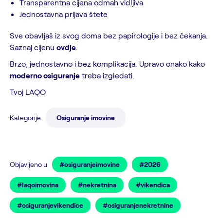
Transparentna cijena odmah vidljiva
Jednostavna prijava štete
Sve obavljaš iz svog doma bez papirologije i bez čekanja.
Saznaj cijenu
ovdje
.
Brzo, jednostavno i bez komplikacija. Upravo onako kako
moderno osiguranje
treba izgledati.
Tvoj LAQO
Kategorije
Osiguranje imovine
Objavljeno u
#osiguranjeimovine
#2026
#laqoimovina
#nekretnina
#vikendica
#osiguranjevikendice
#osiguranjenekretnine