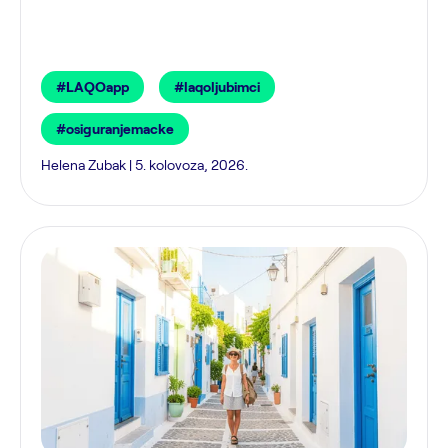
#LAQOapp
#laqoljubimci
#osiguranjemacke
Helena Zubak | 5. kolovoza, 2026.