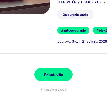
a novi Yugo ponovno p
Osiguranje vozila
#autoosiguranje
#elekt
Dubravka Srkulj | 27. svibnja, 2026
Prikaži više
Prikazujem 3 od 7