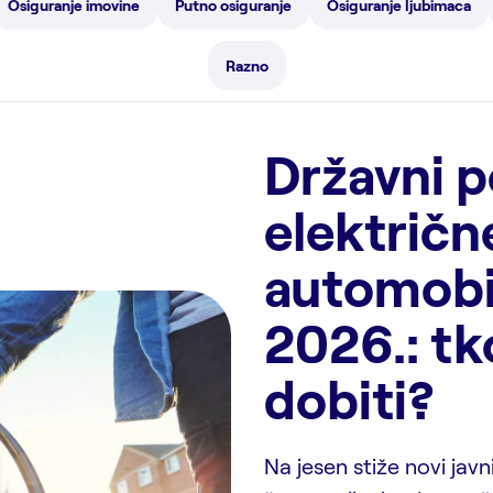
Osiguranje imovine
Putno osiguranje
Osiguranje ljubimaca
Razno
Državni p
električn
automobi
2026.: tk
dobiti?
Na jesen stiže novi jav