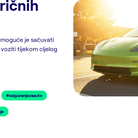
tričnih
 moguće je sačuvati
 voziti tijekom cijelog
#osiguranjezaauto
je