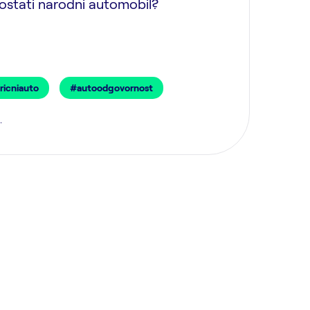
ostati narodni automobil?
ricniauto
#autoodgovornost
.