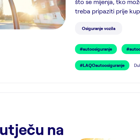
što se mijenja, tko može
treba pripaziti prije k
Osiguranje vozila
#autoosiguranje
#auto
#LAQOautoosiguranje
Dub
utječu na