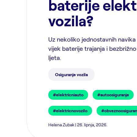
baterije elek
vozila?
Uz nekoliko jednostavnih navika
vijek baterije trajanja i bezbrižno
ljeta.
Osiguranje vozila
#elektricniauto
#autoosiguranje
#elektricnovozilo
#obveznoosiguran
Helena Zubak | 26. lipnja, 2026.