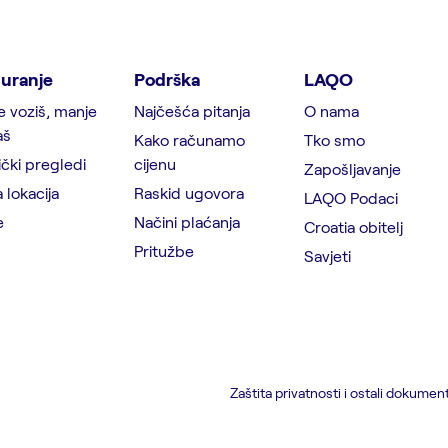
uranje
Podrška
LAQO
e voziš, manje
Najčešća pitanja
O nama
aš
Kako računamo
Tko smo
čki pregledi
cijenu
Zapošljavanje
 lokacija
Raskid ugovora
LAQO Podaci
e
Načini plaćanja
Croatia obitelj
Pritužbe
Savjeti
Zaštita privatnosti i ostali dokument