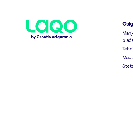
Osig
Manj
plać
Tehni
Mapa
Štet