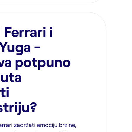
 Ferrari i
Yuga -
dva potpuno
auta
ti
triju?
Ferrari zadržati emociju brzine,