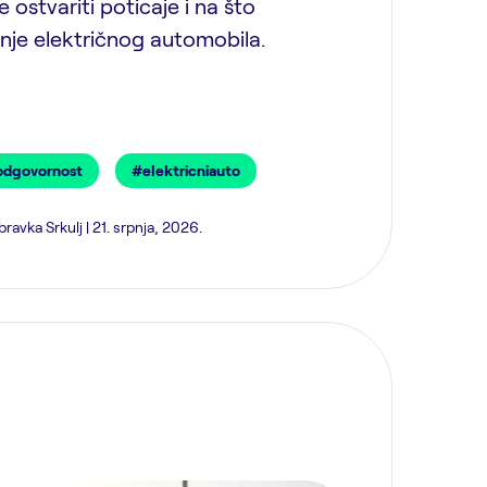
 ostvariti poticaje i na što
upnje električnog automobila.
odgovornost
#elektricniauto
ravka Srkulj | 21. srpnja, 2026.