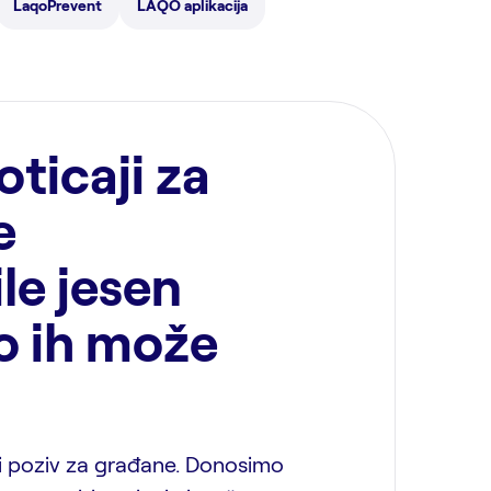
LaqoPrevent
LAQO aplikacija
oticaji za
e
le jesen
o ih može
ni poziv za građane. Donosimo