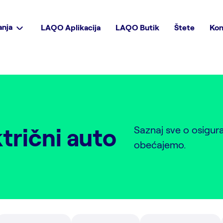
anja
LAQO Aplikacija
LAQO Butik
Štete
Kon
trični auto
Saznaj sve o osigur
obećajemo.