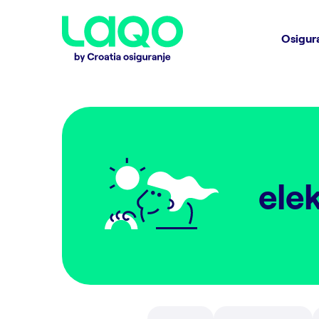
Osigur
elek