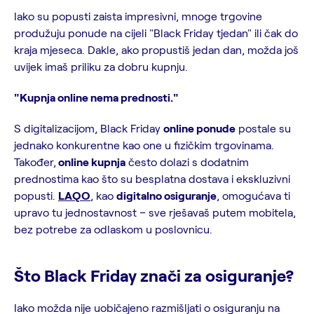
Iako su popusti zaista impresivni, mnoge trgovine
produžuju ponude na cijeli "Black Friday tjedan" ili čak do
kraja mjeseca. Dakle, ako propustiš jedan dan, možda još
uvijek imaš priliku za dobru kupnju.
"Kupnja online nema prednosti."
S digitalizacijom, Black Friday
online ponude
postale su
jednako konkurentne kao one u fizičkim trgovinama.
Također,
online kupnja
često dolazi s dodatnim
prednostima kao što su besplatna dostava i ekskluzivni
popusti.
LAQO
, kao
digitalno osiguranje
, omogućava ti
upravo tu jednostavnost – sve rješavaš putem mobitela,
bez potrebe za odlaskom u poslovnicu.
Što Black Friday znači za osiguranje?
Iako možda nije uobičajeno razmišljati o osiguranju na