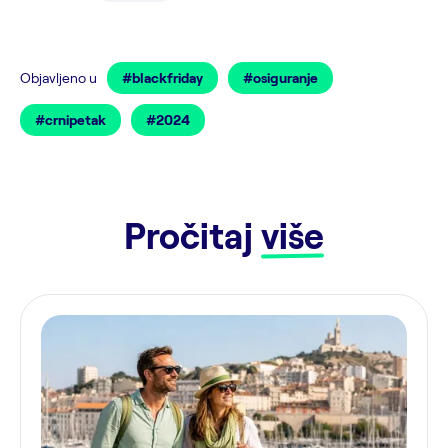
Objavljeno u
#blackfriday
#osiguranje
#crnipetak
#2024
Pročitaj
više