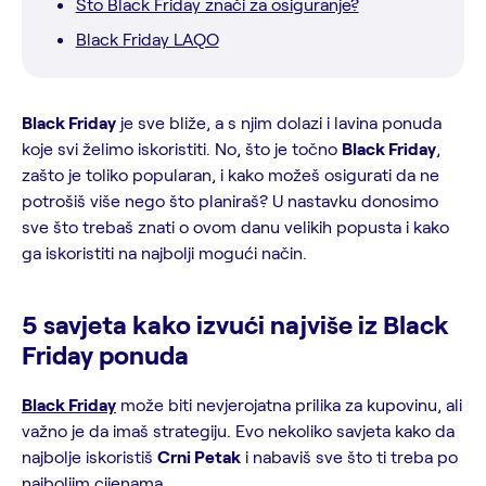
Što Black Friday znači za osiguranje?
Black Friday LAQO
Black Friday
je sve bliže, a s njim dolazi i lavina ponuda
koje svi želimo iskoristiti. No, što je točno
Black Friday
,
zašto je toliko popularan, i kako možeš osigurati da ne
potrošiš više nego što planiraš? U nastavku donosimo
sve što trebaš znati o ovom danu velikih popusta i kako
ga iskoristiti na najbolji mogući način.
5 savjeta kako izvući najviše iz Black
Friday ponuda
Black Friday
može biti nevjerojatna prilika za kupovinu, ali
važno je da imaš strategiju. Evo nekoliko savjeta kako da
najbolje iskoristiš
Crni Petak
i nabaviš sve što ti treba po
najboljim cijenama.