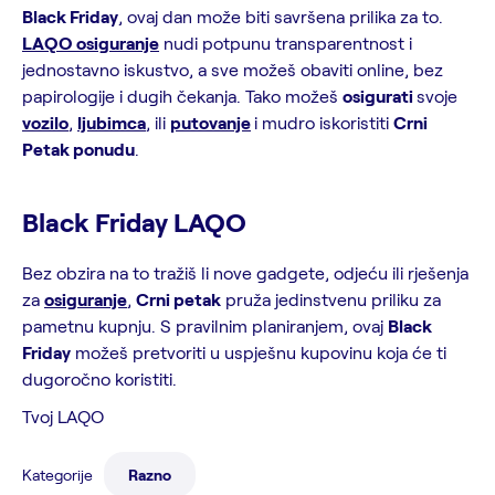
Black Friday
, ovaj dan može biti savršena prilika za to.
LAQO osiguranje
nudi potpunu transparentnost i
jednostavno iskustvo, a sve možeš obaviti online, bez
papirologije i dugih čekanja. Tako možeš
osigurati
svoje
vozilo
,
ljubimca
, ili
putovanje
i mudro iskoristiti
Crni
Petak ponudu
.
Black Friday LAQO
Bez obzira na to tražiš li nove gadgete, odjeću ili rješenja
za
osiguranje
,
Crni petak
pruža jedinstvenu priliku za
pametnu kupnju. S pravilnim planiranjem, ovaj
Black
Friday
možeš pretvoriti u uspješnu kupovinu koja će ti
dugoročno koristiti.
Tvoj LAQO
Kategorije
Razno