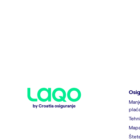
Osig
Manj
plać
Tehni
Mapa
Štet