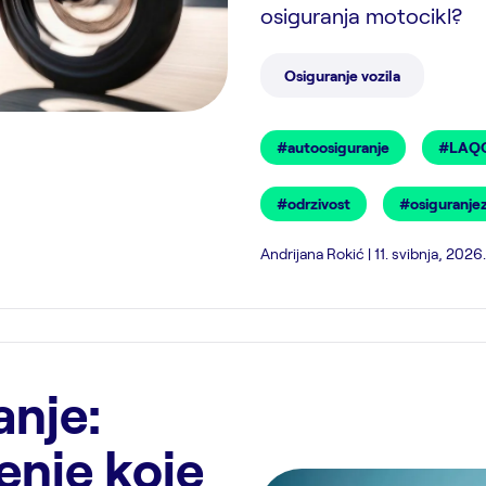
osiguranja motocikl?
Osiguranje vozila
#autoosiguranje
#LAQO
#odrzivost
#osiguranje
Andrijana Rokić | 11. svibnja, 2026.
nje:
šenje koje