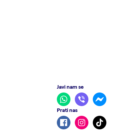
Javi nam se
Prati nas