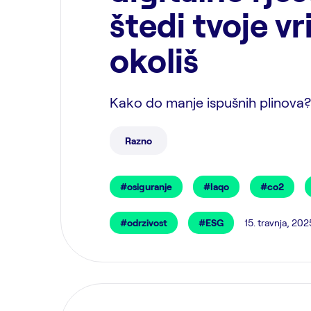
štedi tvoje vr
okoliš
Kako do manje ispušnih plinova?
Razno
#osiguranje
#laqo
#co2
#odrzivost
#ESG
15. travnja, 202