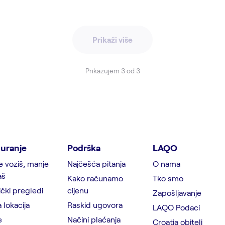
Prikaži više
Prikazujem 3 od 3
uranje
Podrška
LAQO
e voziš, manje
Najčešća pitanja
O nama
aš
Kako računamo
Tko smo
čki pregledi
cijenu
Zapošljavanje
 lokacija
Raskid ugovora
LAQO Podaci
e
Načini plaćanja
Croatia obitelj