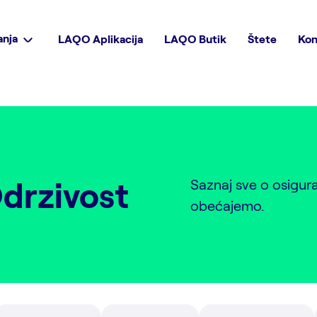
anja
LAQO Aplikacija
LAQO Butik
Štete
Kon
drzivost
Saznaj sve o osigur
obećajemo.