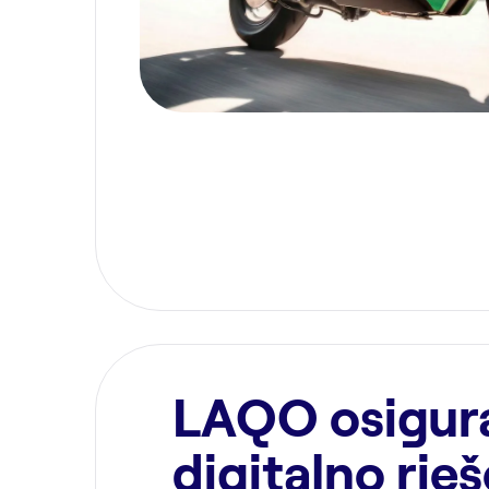
LAQO osigura
digitalno rje