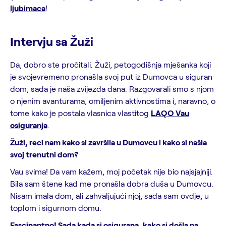
ljubimaca
!
Intervju sa Žuži
Da, dobro ste pročitali. Žuži, petogodišnja mješanka koji
je svojevremeno pronašla svoj put iz Dumovca u siguran
dom, sada je naša zvijezda dana. Razgovarali smo s njom
o njenim avanturama, omiljenim aktivnostima i, naravno, o
tome kako je postala vlasnica vlastitog
LAQO Vau
osiguranja
.
Žuži, reci nam kako si završila u Dumovcu i kako si našla
svoj trenutni dom?
Vau svima! Da vam kažem, moj početak nije bio najsjajniji.
Bila sam štene kad me pronašla dobra duša u Dumovcu.
Nisam imala dom, ali zahvaljujući njoj, sada sam ovdje, u
toplom i sigurnom domu.
Fascinantno! Sada kada si osigurana, kako si došla na