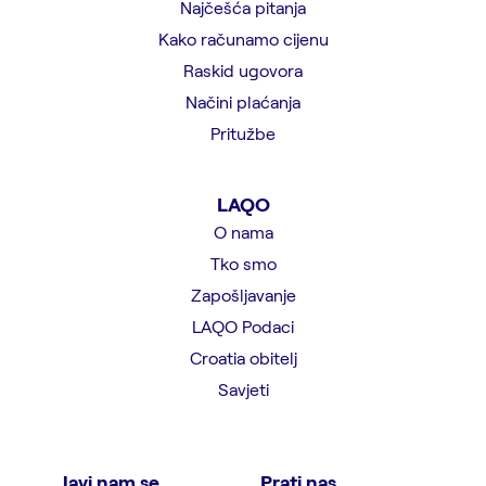
Najčešća pitanja
Kako računamo cijenu
Raskid ugovora
Načini plaćanja
Pritužbe
LAQO
O nama
Tko smo
Zapošljavanje
LAQO Podaci
Croatia obitelj
Savjeti
Javi nam se
Prati nas