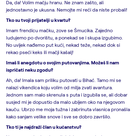
Da, da! Volim mačju hranu. Ne znam zašto, ali
jednostavno je ukusna. Nemojte mi reći da niste probali!
Tko su tvoji prijatelji u kvartu?
Imam frendicu mačku, zove se Šmucika. Zajedno
ludujemo po dvorištu, a ponekad se i skupa izgubimo.
No uvijek nađemo put kući, nekad teže, nekad dok si
rekao pseći keks ili mačji kašalj!
Imaš li anegdotu o svojim putovanjima. Možeš li nam
ispričati neku zgodu?
Ah, da! Imala sam priliku putovati u Bihać. Tamo mi se
nalazi vikendica koju volim od milja zvati avantura.
Jednom sam malo skrenula s puta i izgubila se, ali dobar
susjed mi je dopustio da malo ubijem oko na njegovom
kauču. Ubrzo me moja tužna i zabrinuta vlasnica pronašla
kako sanjam velike snove i sve se dobro završilo.
Tko ti je najdraži član u kućanstvu?