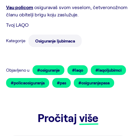
Vau policom
osiguravaš svom veselom, četveronožnom
članu obitelji brigu koju zaslužuje.
Tvoj LAQO
Kategorije
Osiguranje ljubimaca
Objavljeno u
#osiguranje
#laqo
#laqoljubimci
#policaosiguranja
#pas
#osiguranjepasa
Pročitaj
više