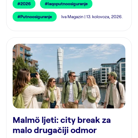
#2026
#laqoputnoosiguranje
#Putnoosiguranje
Iva Magazin | 13. kolovoza, 2026.
Malmö ljeti: city break za
malo drugačiji odmor