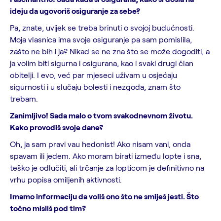
ideju da ugovoriš osiguranje za sebe?
Pa, znate, uvijek se treba brinuti o svojoj budućnosti.
Moja vlasnica ima svoje osiguranje pa sam pomislila,
zašto ne bih i ja? Nikad se ne zna što se može dogoditi, a
ja volim biti sigurna i osigurana, kao i svaki drugi član
obitelji. I evo, već par mjeseci uživam u osjećaju
sigurnosti i u slučaju bolesti i nezgoda, znam što
trebam.
Zanimljivo! Sada malo o tvom svakodnevnom životu.
Kako provodiš svoje dane?
Oh, ja sam pravi vau hedonist! Ako nisam vani, onda
spavam ili jedem. Ako moram birati između lopte i sna,
teško je odlučiti, ali trčanje za lopticom je definitivno na
vrhu popisa omiljenih aktivnosti.
Imamo informaciju da voliš ono što ne smiješ jesti. Što
točno misliš pod tim?