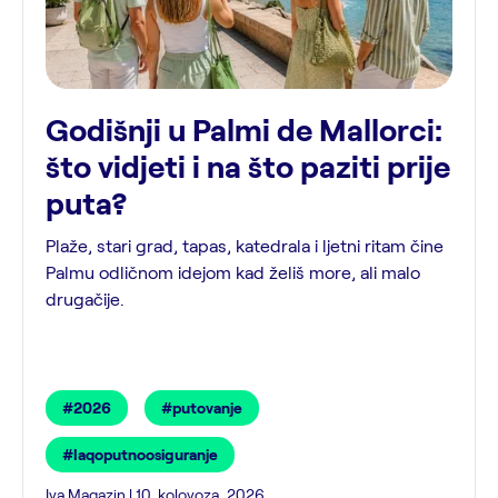
Godišnji u Palmi de Mallorci:
što vidjeti i na što paziti prije
puta?
Plaže, stari grad, tapas, katedrala i ljetni ritam čine
Palmu odličnom idejom kad želiš more, ali malo
drugačije.
#2026
#putovanje
#laqoputnoosiguranje
Iva Magazin | 10. kolovoza, 2026.