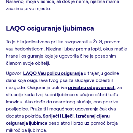
Naravno, moja vlasnica, ali dok je nema, njezina mama
zauzima prvo mjesto.
LAQO osiguranje ljubimaca
To je bila jedinstvena prilika razgovarati s Žuži, pravom
vau hedonisticom. Njezina ljubav prema lopti, okus mačje
hrane i osiguranje koje je ugovorila čine je posebnim
članom svoje obitelji.
Ugovori
LAQO Vau policu osiguranja
u trajanju godine
dana koja osigurava tvog psa za slučajeve bolesti ili
nezgode. Osiguranje pokriva
privatnu odgovornost
, za
situacije kada tvoj kućni ljubimac slučajno ošteti tuđu
imovinu. Ako dođe do nesretnog slučaja, ono pokriva
posljedice. Pruža ti i mogućnost ugovaranja čak dva
dodatna pokrića,
Spriječi
i
Liječi
.
Izračunaj cijenu
osiguranja ljubimca
besplatno i brzo uz pomoć broja
mikročipa ljubimca.