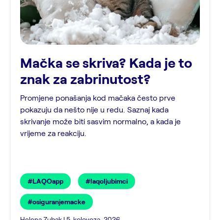
Mačka se skriva? Kada je to
znak za zabrinutost?
Promjene ponašanja kod mačaka često prve
pokazuju da nešto nije u redu. Saznaj kada
skrivanje može biti sasvim normalno, a kada je
vrijeme za reakciju.
#LAQOapp
#laqoljubimci
#osiguranjemacke
Helena Zubak | 5. kolovoza, 2026.