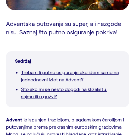
Adventska putovanja su super, ali nezgode
nisu. Saznaj što putno osiguranje pokriva!
Sadržaj
Trebam li putno osiguranje ako idem samo na
jednodnevni izlet na Advent?
Što ako mi se nešto dogodi na klizalištu,
sajmu ili u gužvi?
Advent
je ispunjen tradicijom, blagdanskom čarolijom i
putovanjima prema prekrasnim europskim gradovima.
Mnogi se odlučuju provesti blagdane kroz istraživanje