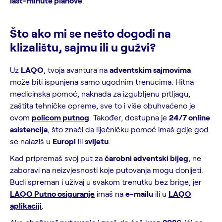
last-minute planove
.
Što ako mi se nešto dogodi na
klizalištu, sajmu ili u gužvi?
Uz
LAQO
, tvoja avantura na
adventskim sajmovima
može biti ispunjena samo ugodnim trenucima. Hitna
medicinska pomoć, naknada za izgubljenu prtljagu,
zaštita tehničke opreme, sve to i više obuhvaćeno je
ovom
policom putnog
. Također, dostupna je
24/7 online
asistencija
, što znači da liječničku pomoć imaš gdje god
se nalaziš u
Europi
ili
svijetu
.
Kad pripremaš svoj put za
čarobni adventski bijeg
, ne
zaboravi na neizvjesnosti koje putovanja mogu donijeti.
Budi spreman i uživaj u svakom trenutku bez brige, jer
LAQO Putno osiguranje
imaš na
e-mailu
ili u
LAQO
aplikaciji
.