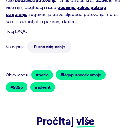
Ako
obožavaš putovanja
i znaš da ćeš kroz
2026.
ići na
više njih, pogledaj i našu
godišnju policu putnog
osiguranja
i ugovori je pa za sljedeće putovanje moraš
samo razmišljati o pakiranju kofera.
Tvoj LAQO
Kategorije
Putno osiguranje
Objavljeno u
#bozic
#laqoputnoosiguranje
#2025
#advent
Pročitaj
više