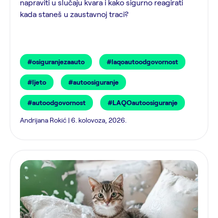
napraviti u slučaju kvara i kako sigurno reagirati
kada staneš u zaustavnoj traci?
#osiguranjezaauto
#laqoautoodgovornost
#ljeto
#autoosiguranje
#autoodgovornost
#LAQOautoosiguranje
Andrijana Rokić | 6. kolovoza, 2026.