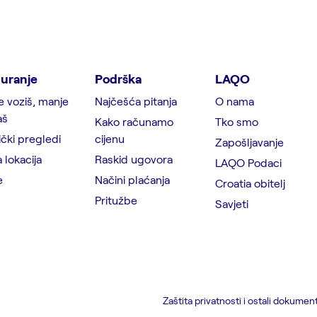
uranje
Podrška
LAQO
e voziš, manje
Najčešća pitanja
O nama
aš
Kako računamo
Tko smo
čki pregledi
cijenu
Zapošljavanje
 lokacija
Raskid ugovora
LAQO Podaci
e
Načini plaćanja
Croatia obitelj
Pritužbe
Savjeti
Zaštita privatnosti i ostali dokument