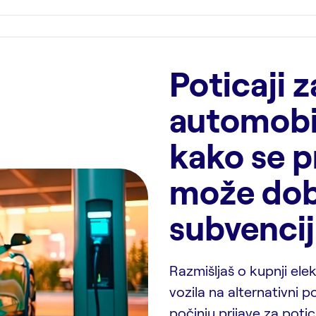
Poticaji z
automobi
kako se pr
može dob
subvenci
Razmišljaš o kupnji ele
vozila na alternativni
počinju prijave za poti