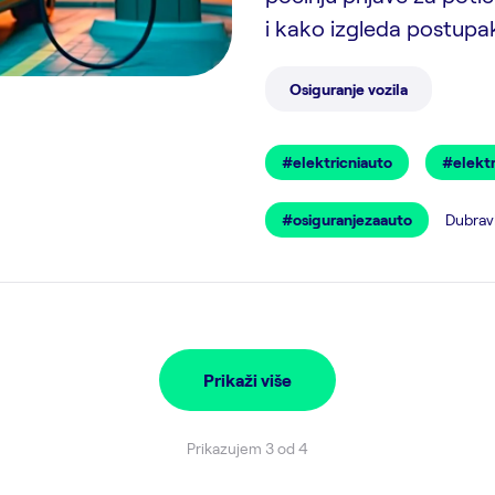
i kako izgleda postupak
Osiguranje vozila
#elektricniauto
#elektr
#osiguranjezaauto
Dubravk
Prikaži više
Prikazujem 3 od 4