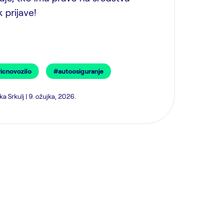
 prijave!
icnovozilo
#autoosiguranje
a Srkulj | 9. ožujka, 2026.