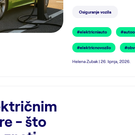
Osiguranje vozila
#elektricniauto
#autoo
#elektricnovozilo
#obv
Helena Zubak | 26. lipnja, 2026.
ektričnim
e - što