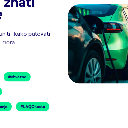
 znati
?
puniti i kako putovati
 mora.
#obvezno
anje
#LAQOkasko