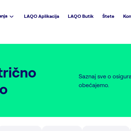
anja
LAQO Aplikacija
LAQO Butik
Štete
Kon
trično
Saznaj sve o osigur
lo
obećajemo.