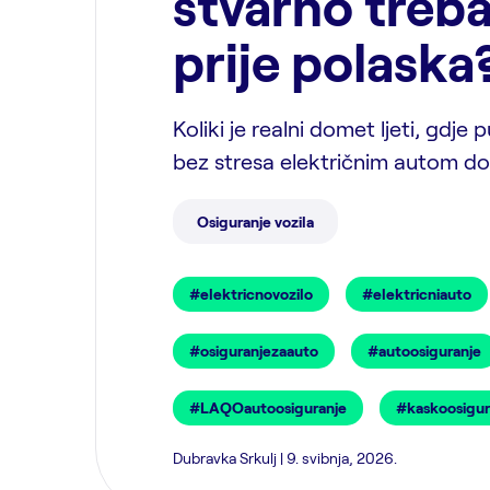
stvarno treba
prije polaska
Koliki je realni domet ljeti, gdje 
bez stresa električnim autom do
Osiguranje vozila
#elektricnovozilo
#elektricniauto
#osiguranjezaauto
#autoosiguranje
#LAQOautoosiguranje
#kaskoosigur
Dubravka Srkulj | 9. svibnja, 2026.