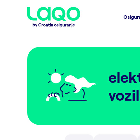
Osigur
elek
vozi