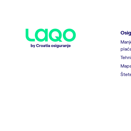
Osig
Manj
plać
Tehni
Mapa
Štet