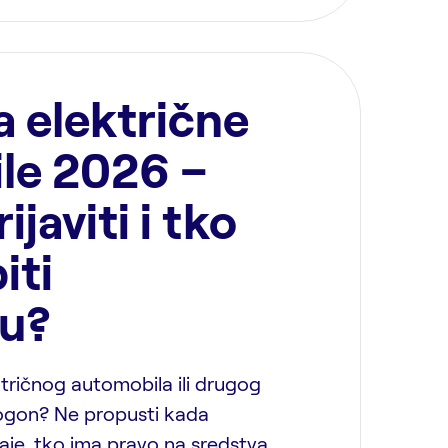
a električne
le 2026 –
ijaviti i tko
iti
ju?
ktričnog automobila ili drugog
 pogon? Ne propusti kada
caje, tko ima pravo na sredstva