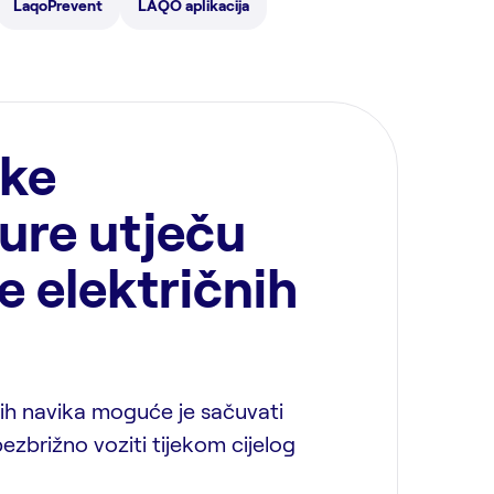
LaqoPrevent
LAQO aplikacija
oke
ure utječu
e električnih
ih navika moguće je sačuvati
 bezbrižno voziti tijekom cijelog