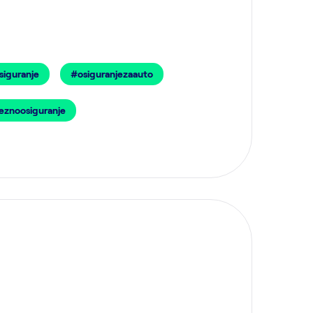
siguranje
#osiguranjezaauto
eznoosiguranje