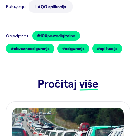
Kategorije
LAQO aplikacija
Objavljeno u
#100postodigitalno
#obveznoosiguranje
#osiguranje
#aplikacija
Pročitaj
više