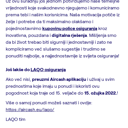
Uz ovu suradnju još jednom potvrđujemo naše temeljne
vrijednosti koje svakodnevno njegujemo i komuniciramo
prema tebi i našim korisnicima. Naša motivacija potiče iz
želje i potrebe da ti maksimalno olakšamo i
pojednostavnimo
kupovinu police osiguranja
kroz
inovativna, pouzdana i
digitalna rješenja
. Mišljenja smo
da bi život trebao biti sigurniji i jednostavniji i zato ne
kompliciramo već slušamo sugestije i trudimo se
ponuditi najbolje, a najjednostavnije iz svijeta osiguranja!
Još lakše do
LAQO osiguranja
Ako već nisi,
preuzmi Aircash aplikaciju
i uživaj u svim
prednostima koje imaju u ponudi i iskoristi ovu
pogodnost koja traje od 15. veljače do
15. ožujka 2022.
!
Više o samoj ponudi možeš saznati i ovdje:
https://aircash.eu/laqo/
LAQO tim