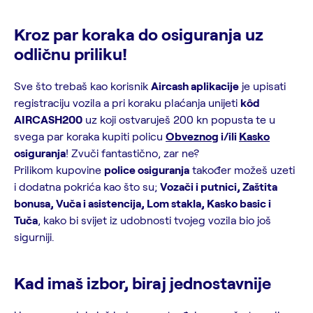
Kroz par koraka do osiguranja uz
odličnu priliku!
Sve što trebaš kao korisnik
Aircash aplikacije
je upisati
registraciju vozila a pri koraku plaćanja unijeti
kôd
AIRCASH200
uz koji ostvaruješ 200 kn popusta te u
svega par koraka kupiti policu
Obveznog
i/ili
Kasko
osiguranja
! Zvuči fantastično, zar ne?
Prilikom kupovine
police osiguranja
također možeš uzeti
i dodatna pokrića kao što su;
Vozači i putnici, Zaštita
bonusa, Vuča i asistencija, Lom stakla, Kasko basic i
Tuča
, kako bi svijet iz udobnosti tvojeg vozila bio još
sigurniji.
Kad imaš izbor, biraj jednostavnije